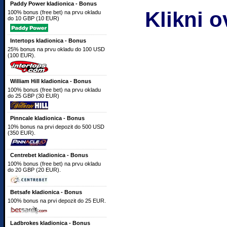
Paddy Power kladionica - Bonus
Klikni o
100% bonus (free bet) na prvu okladu
do 10 GBP (10 EUR)
Intertops kladionica - Bonus
25% bonus na prvu okladu do 100 USD
(100 EUR).
William Hill kladionica - Bonus
100% bonus (free bet) na prvu okladu
do 25 GBP (30 EUR)
Pinncale kladionica - Bonus
10% bonus na prvi depozit do 500 USD
(350 EUR).
Centrebet kladionica - Bonus
100% bonus (free bet) na prvu okladu
do 20 GBP (20 EUR).
Betsafe kladionica - Bonus
100% bonus na prvi depozit do 25 EUR.
Ladbrokes kladionica - Bonus